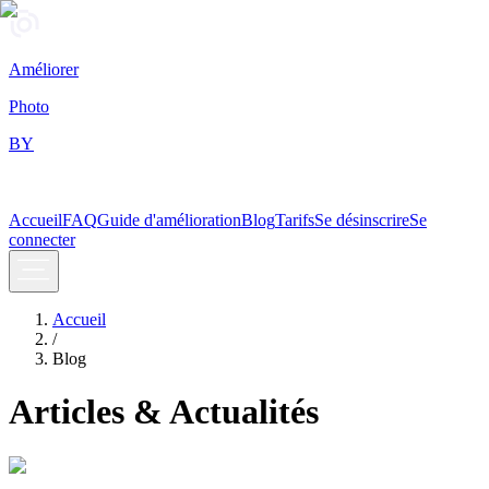
Améliorer
Photo
BY
Accueil
FAQ
Guide d'amélioration
Blog
Tarifs
Se désinscrire
Se
connecter
Accueil
/
Blog
Articles &
Actualités