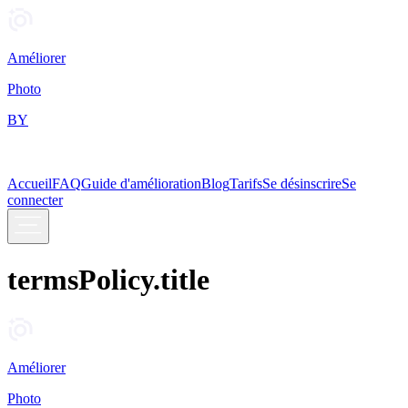
Améliorer
Photo
BY
Accueil
FAQ
Guide d'amélioration
Blog
Tarifs
Se désinscrire
Se
connecter
termsPolicy.title
Améliorer
Photo