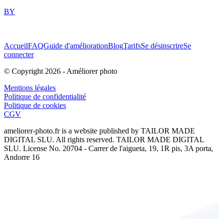
BY
Accueil
FAQ
Guide d'amélioration
Blog
Tarifs
Se désinscrire
Se
connecter
© Copyright
2026
-
Améliorer photo
Mentions légales
Politique de confidentialité
Politique de cookies
CGV
ameliorer-photo.fr
is a website published by TAILOR MADE
DIGITAL SLU. All rights reserved. TAILOR MADE DIGITAL
SLU. License No. 20704 - Carrer de l'aigueta, 19, 1R pis, 3A porta,
Andorre 16