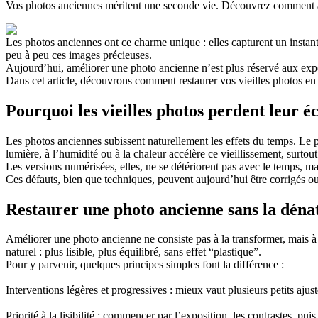
Vos photos anciennes méritent une seconde vie. Découvrez comment am
Les photos anciennes ont ce charme unique : elles capturent un instant d
peu à peu ces images précieuses.
Aujourd’hui, améliorer une photo ancienne n’est plus réservé aux expert
Dans cet article, découvrons comment restaurer vos vieilles photos en 
Pourquoi les vieilles photos perdent leur é
Les photos anciennes subissent naturellement les effets du temps. Le p
lumière, à l’humidité ou à la chaleur accélère ce vieillissement, surtou
Les versions numérisées, elles, ne se détériorent pas avec le temps, ma
Ces défauts, bien que techniques, peuvent aujourd’hui être corrigés ou
Restaurer une photo ancienne sans la dénat
Améliorer une photo ancienne ne consiste pas à la transformer, mais à co
naturel : plus lisible, plus équilibré, sans effet “plastique”.
Pour y parvenir, quelques principes simples font la différence :
Interventions légères et progressives : mieux vaut plusieurs petits ajus
Priorité à la lisibilité : commencer par l’exposition, les contrastes, puis 