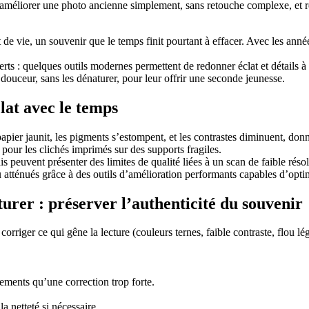
éliorer une photo ancienne simplement, sans retouche complexe, et ret
e vie, un souvenir que le temps finit pourtant à effacer. Avec les années,
s : quelques outils modernes permettent de redonner éclat et détails à v
douceur, sans les dénaturer, pour leur offrir une seconde jeunesse.
clat avec le temps
apier jaunit, les pigments s’estompent, et les contrastes diminuent, donn
t pour les clichés imprimés sur des supports fragiles.
is peuvent présenter des limites de qualité liées à un scan de faible rés
 atténués grâce à des outils d’amélioration performants capables d’optimi
urer : préserver l’authenticité du souvenir
rriger ce qui gêne la lecture (couleurs ternes, faible contraste, flou lég
tements qu’une correction trop forte.
la netteté si nécessaire.