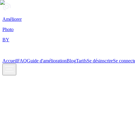
Améliorer
Photo
BY
Accueil
FAQ
Guide d'amélioration
Blog
Tarifs
Se désinscrire
Se connect