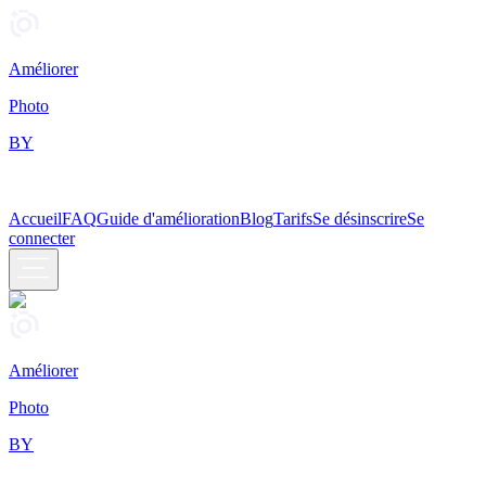
Améliorer
Photo
BY
Accueil
FAQ
Guide d'amélioration
Blog
Tarifs
Se désinscrire
Se
connecter
Améliorer
Photo
BY