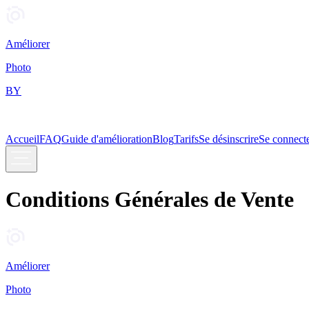
Améliorer
Photo
BY
Accueil
FAQ
Guide d'amélioration
Blog
Tarifs
Se désinscrire
Se connect
Conditions Générales de Vente
Améliorer
Photo