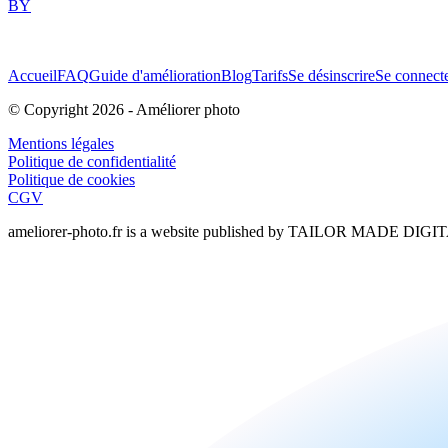
BY
Accueil
FAQ
Guide d'amélioration
Blog
Tarifs
Se désinscrire
Se connect
© Copyright
2026
-
Améliorer photo
Mentions légales
Politique de confidentialité
Politique de cookies
CGV
ameliorer-photo.fr
is a website published by TAILOR MADE DIGITAL 